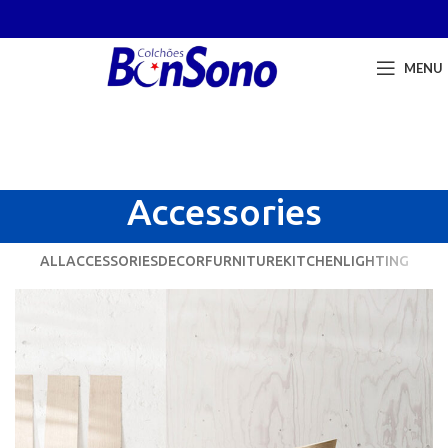
MENU
Accessories
ALL
ACCESSORIES
DECOR
FURNITURE
KITCHEN
LIGHTING