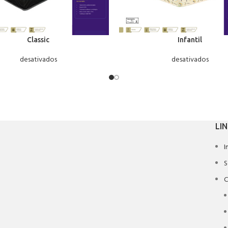
Classic
Infantil
desativados
desativados
LI
I
S
C