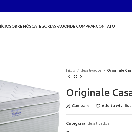
NÍCIO
SOBRE NÓS
CATEGORIAS
FAQ
ONDE COMPRAR
CONTATO
Início
desativados
Originale Cas
Originale Cas
Compare
Add to wishlist
Categoria:
desativados