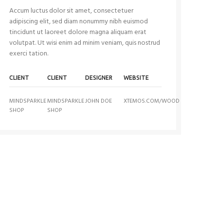
Accum luctus dolor sit amet, consectetuer
adipiscing elit, sed diam nonummy nibh euismod
tincidunt ut laoreet dolore magna aliquam erat
volutpat. Ut wisi enim ad minim veniam, quis nostrud
exerci tation.
CLIENT
CLIENT
DESIGNER
WEBSITE
MINDSPARKLE
MINDSPARKLE
JOHN DOE
XTEMOS.COM/WOOD
SHOP
SHOP