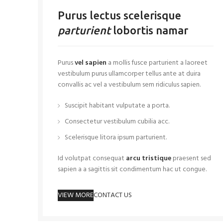
Purus lectus scelerisque
parturient
lobortis namar
Purus
vel sapien
a mollis fusce parturient a laoreet
vestibulum purus ullamcorper tellus ante at duira
convallis ac vel a vestibulum sem ridiculus sapien.
Suscipit habitant vulputate a porta.
Consectetur vestibulum cubilia acc.
Scelerisque litora ipsum parturient.
Id volutpat consequat
arcu tristique
praesent sed
sapien a a sagittis sit condimentum hac ut congue.
VIEW MORE
CONTACT US